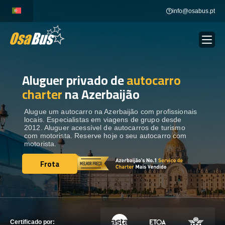
Skip
info@osabus.pt
to
content
Aluguer privado de
autocarro
Show dropdown
ALUGUER DE AUTOCARROS
charter
na Azerbaijão
Show dropdown
DESTINOS
Alugue um autocarro na Azerbaijão com profissionais
locais. Especialistas em viagens de grupo desde
2012. Aluguer acessível de autocarros de turismo
com motorista. Reserve hoje o seu autocarro com
FROTA
motorista.
Frota
Frota
ENTRE EM CONTACTO
ENTRE EM CONTACTO
Certificado por: