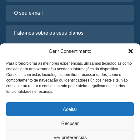
O seu e-mail
Fale-nos sobre os seus planos
Gerir Consentimento
Para proporcionar as melhores experiências, utilizamos tecnologias como
cookies para armazenar e/ou aceder a informações do dispositivo.
Consentir com estas tecnologias permitirá processar dados, como o
comportamento de navegação ou identificadores únicos neste site. Não
consentir ou retirar o consentimento pode afetar negativamente certas
funcionalidades e recursos.
Li e concordo com a
Política de Privacidade
da Osabus
Obtenha um Orçamento
Aceitar
Obtenha um Orçamento
Recusar
Português
Ver preferências