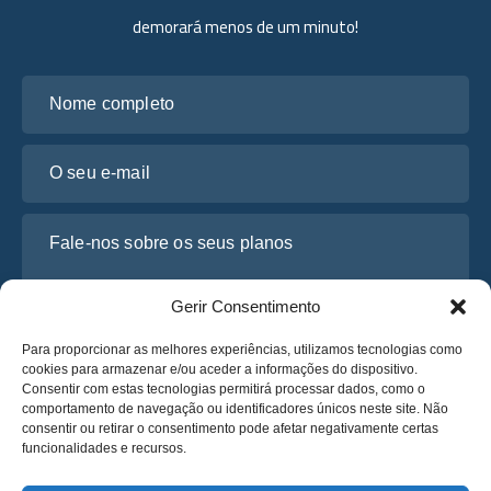
demorará menos de um minuto!
Nome completo
O seu e-mail
Fale-nos sobre os seus planos
Gerir Consentimento
Para proporcionar as melhores experiências, utilizamos tecnologias como
cookies para armazenar e/ou aceder a informações do dispositivo.
Consentir com estas tecnologias permitirá processar dados, como o
comportamento de navegação ou identificadores únicos neste site. Não
consentir ou retirar o consentimento pode afetar negativamente certas
funcionalidades e recursos.
Li e concordo com a
Política de Privacidade
da Osabus