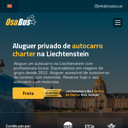
Skip
info@osabus.pt
to
content
Aluguer privado de
autocarro
Show dropdown
ALUGUER DE AUTOCARROS
charter
na Liechtenstein
Show dropdown
DESTINOS
Alugue um autocarro na Liechtenstein com
profissionais locais. Especialistas em viagens de
grupo desde 2012. Aluguer acessível de autocarros
de turismo com motorista. Reserve hoje o seu
FROTA
autocarro com motorista.
Frota
Frota
ENTRE EM CONTACTO
ENTRE EM CONTACTO
Certificado por: