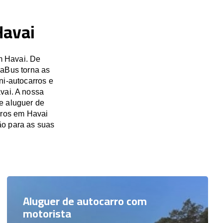
Havai
m Havai. De
saBus torna as
ni-autocarros e
vai. A nossa
e aluguer de
rros em Havai
o para as suas
Aluguer de autocarro com
motorista