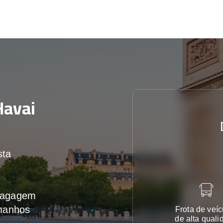
avai
sta
 bagagem
amanhos
Frota de veíc
de alta quali