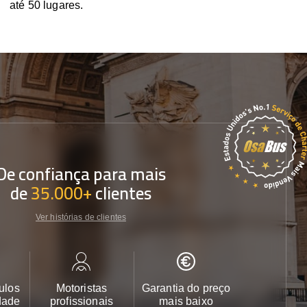
até 50 lugares.
De confiança para mais
de
35.000+
clientes
Ver histórias de clientes
ulos
Motoristas
Garantia do preço
Apoio ao cl
dade
profissionais
mais baixo
24/7