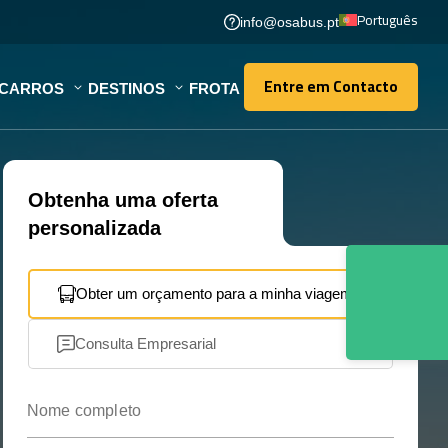
Português
info@osabus.pt
Entre em Contacto
OCARROS
DESTINOS
FROTA
Entre em Contacto
Obtenha uma oferta
personalizada
Obter um orçamento para a minha viagem
Consulta Empresarial
Nome completo