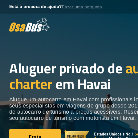
Skip
Está à procura de ajuda?
Fazer uma pergunta
to
content
Aluguer privado de
a
charter
em Havai
Alugue um autocarro em Havai com profissionais l
seus especialistas em viagens de grupo desde 201
de autocarro de turismo a preços acessíveis. Rese
seu autocarro de turismo com motorista em Havai.
Frota