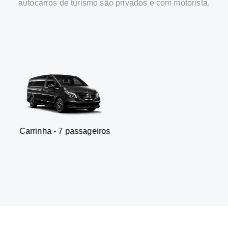
autocarros de turismo são privados e com motorista.
 7 passageiros
SUV - 3 pas