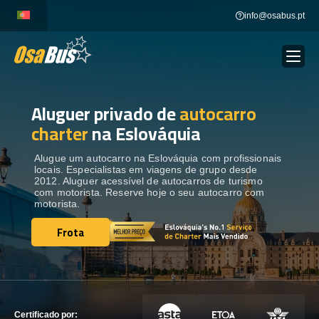
Skip
info@osabus.pt
to
content
Aluguer privado de
autocarro
Show dropdown
ALUGUER DE AUTOCARROS
charter
na Eslováquia
Show dropdown
DESTINOS
Alugue um autocarro na Eslováquia com profissionais
locais. Especialistas em viagens de grupo desde
2012. Aluguer acessível de autocarros de turismo
com motorista. Reserve hoje o seu autocarro com
FROTA
motorista.
Frota
Frota
ENTRE EM CONTACTO
ENTRE EM CONTACTO
Certificado por: