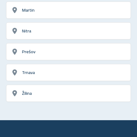
Martin
Nitra
Prešov
Trnava
Žilina