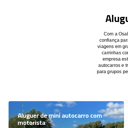
Alug
Com a OsaB
confiança par
viagens em gru
carrinhas co
empresa est
autocarros e 
para grupos p
Aluguer de mini autocarro com
motorista