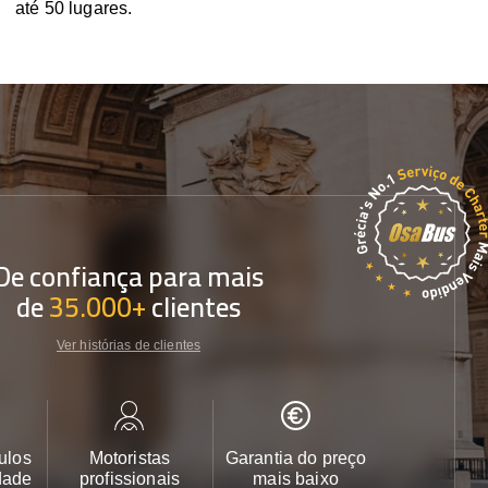
até 50 lugares.
De confiança para mais
de
35.000+
clientes
Ver histórias de clientes
ulos
Motoristas
Garantia do preço
Apoio ao cl
dade
profissionais
mais baixo
24/7