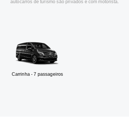
autocarros de turismo são privados e com motorista.
 - 7 passageiros
SUV - 3 p