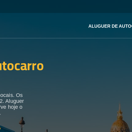
ALUGUER DE AUT
utocarro
locais. Os
2. Aluguer
rve hoje o
.