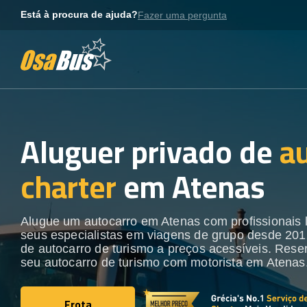
Skip
Está à procura de ajuda?
Fazer uma pergunta
to
content
Aluguer privado de
a
charter
em Atenas
Alugue um autocarro em Atenas com profissionais 
seus especialistas em viagens de grupo desde 201
de autocarro de turismo a preços acessíveis. Rese
seu autocarro de turismo com motorista em Atenas
Frota