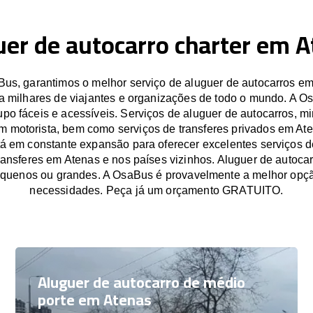
uer de autocarro charter em A
us, garantimos o melhor serviço de aluguer de autocarros em
a milhares de viajantes e organizações de todo o mundo. A O
po fáceis e acessíveis. Serviços de aluguer de autocarros, mi
m motorista, bem como serviços de transferes privados em At
á em constante expansão para oferecer excelentes serviços d
transferes em Atenas e nos países vizinhos. Aluguer de autoca
equenos ou grandes. A OsaBus é provavelmente a melhor opçã
necessidades. Peça já um orçamento GRATUITO.
Aluguer de autocarro de médio
porte em Atenas