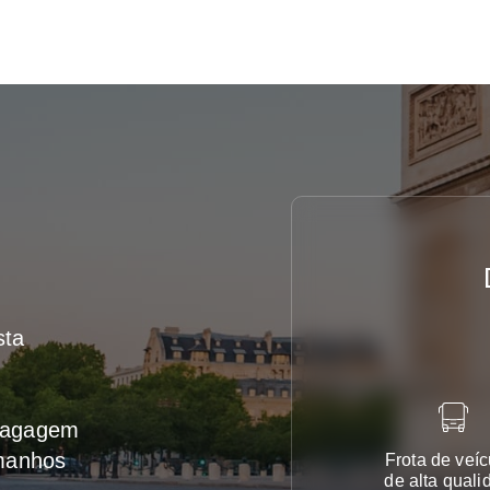
sta
 bagagem
amanhos
Frota de veíc
de alta quali