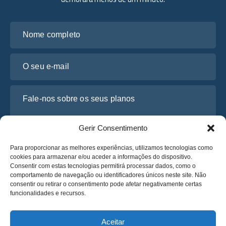
Nome completo
O seu e-mail
Fale-nos sobre os seus planos
Gerir Consentimento
Para proporcionar as melhores experiências, utilizamos tecnologias como
cookies para armazenar e/ou aceder a informações do dispositivo.
Consentir com estas tecnologias permitirá processar dados, como o
comportamento de navegação ou identificadores únicos neste site. Não
consentir ou retirar o consentimento pode afetar negativamente certas
funcionalidades e recursos.
Li e concordo com a
Política de Privacidade
da Osabus
Obtenha um Orçamento
Aceitar
Obtenha um Orçamento