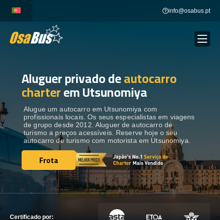
Skip
info@osabus.pt
to
content
Aluguer privado de
autocarro
Show dropdown
ALUGUER DE AUTOCARROS
charter
em Utsunomiya
Show dropdown
DESTINOS
Alugue um autocarro em Utsunomiya com
profissionais locais. Os seus especialistas em viagens
de grupo desde 2012. Aluguer de autocarro de
turismo a preços acessíveis. Reserve hoje o seu
FROTA
autocarro de turismo com motorista em Utsunomiya.
Frota
Frota
ENTRE EM CONTACTO
ENTRE EM CONTACTO
Certificado por: