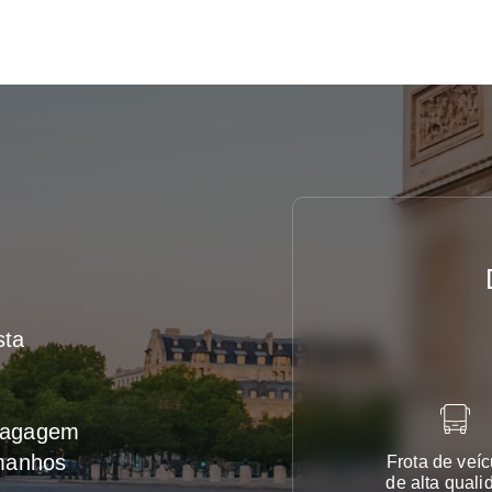
sta
 bagagem
amanhos
Frota de veíc
de alta quali