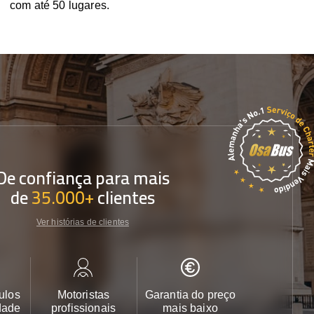
com até 50 lugares.
De confiança para mais
de
35.000+
clientes
Ver histórias de clientes
ulos
Motoristas
Garantia do preço
Apoio ao cl
dade
profissionais
mais baixo
24/7