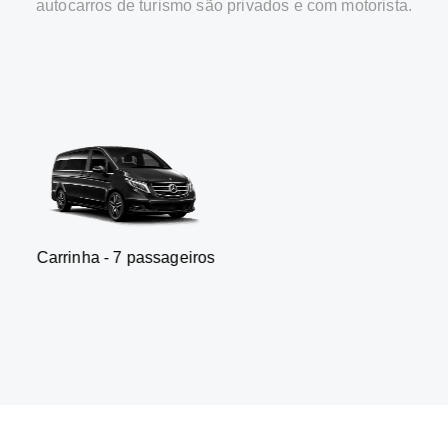
autocarros de turismo são privados e com motorista.
- 7 passageiros
SUV - 3 p