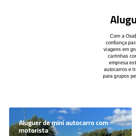
Alugu
Com a OsaBu
confiança par
viagens em gru
carrinhas co
empresa est
autocarros e t
para grupos p
Aluguer de mini autocarro com
motorista