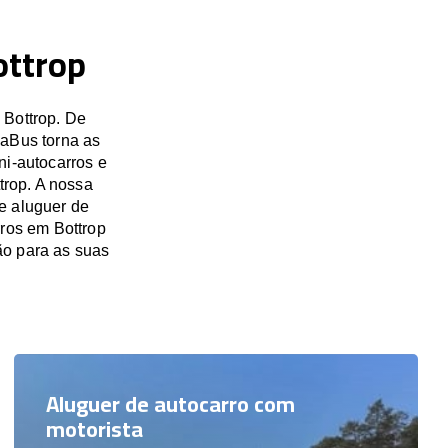
ottrop
 Bottrop. De
saBus torna as
ni-autocarros e
trop. A nossa
e aluguer de
rros em Bottrop
o para as suas
Aluguer de autocarro com
motorista