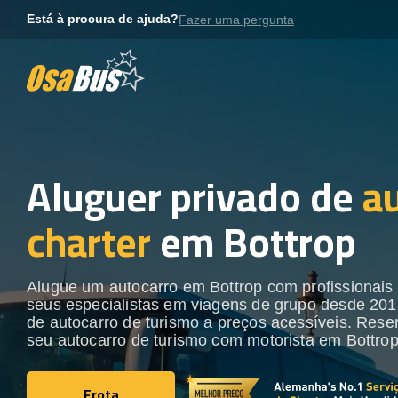
Skip
Está à procura de ajuda?
Fazer uma pergunta
to
content
Aluguer privado de
a
charter
em Bottrop
Alugue um autocarro em Bottrop com profissionais 
seus especialistas em viagens de grupo desde 201
de autocarro de turismo a preços acessíveis. Rese
seu autocarro de turismo com motorista em Bottrop
Frota