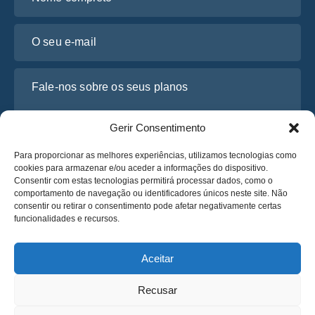
O seu e-mail
Fale-nos sobre os seus planos
Gerir Consentimento
Para proporcionar as melhores experiências, utilizamos tecnologias como
cookies para armazenar e/ou aceder a informações do dispositivo.
Consentir com estas tecnologias permitirá processar dados, como o
comportamento de navegação ou identificadores únicos neste site. Não
consentir ou retirar o consentimento pode afetar negativamente certas
funcionalidades e recursos.
Li e concordo com a
Política de Privacidade
da Osabus
Obtenha um Orçamento
Aceitar
Obtenha um Orçamento
Recusar
Português