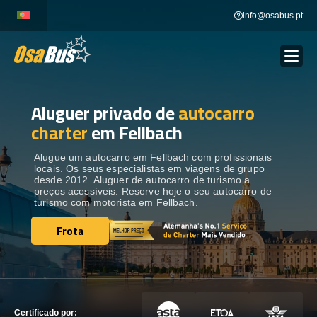
Skip
info@osabus.pt
to
content
Aluguer privado de
autocarro
Show dropdown
ALUGUER DE AUTOCARROS
charter
em Fellbach
Show dropdown
DESTINOS
Alugue um autocarro em Fellbach com profissionais
locais. Os seus especialistas em viagens de grupo
desde 2012. Aluguer de autocarro de turismo a
preços acessíveis. Reserve hoje o seu autocarro de
FROTA
turismo com motorista em Fellbach.
Frota
Frota
ENTRE EM CONTACTO
ENTRE EM CONTACTO
Certificado por: