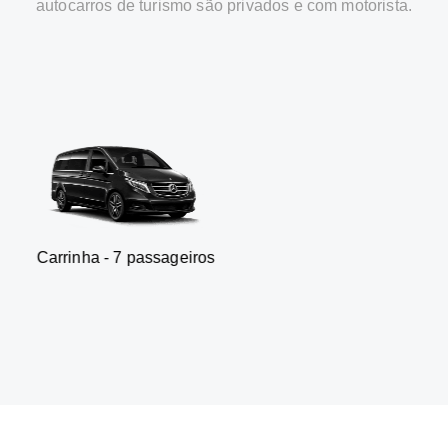
autocarros de turismo são privados e com motorista.
 7 passageiros
SUV - 3 pa