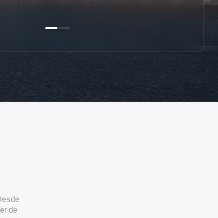
 Desde
er de