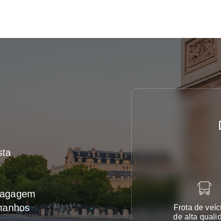
sta
 bagagem
amanhos
Frota de veíc
de alta quali