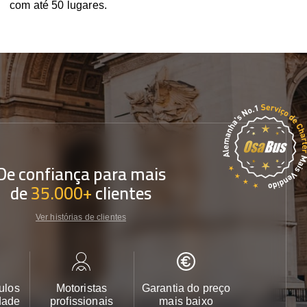
com até 50 lugares.
De confiança para mais
de
35.000+
clientes
Ver histórias de clientes
ulos
Motoristas
Garantia do preço
Apoio ao cl
dade
profissionais
mais baixo
24/7