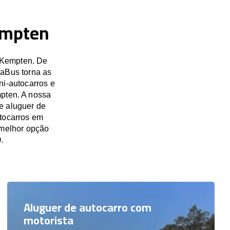
empten
 Kempten. De
saBus torna as
ni-autocarros e
mpten. A nossa
e aluguer de
utocarros em
melhor opção
.
Aluguer de autocarro com
motorista