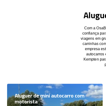
Alugu
Com a OsaBu
confiança par
viagens em gru
carrinhas com
empresa est
autocarros 
Kempten par
Aluguer de mini autocarro com
motorista