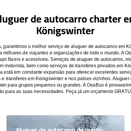
luguer de autocarro charter 
Königswinter
 garantimos o melhor serviço de aluguer de autocarros em Kö
a milhares de viajantes e organizações de todo o mundo. A O
po fáceis e acessíveis. Serviços de aluguer de autocarros, mi
m motorista, bem como serviços de transferes privados em Kö
 está em constante expansão para oferecer excelentes servi
 e transferes em Königswinter e nos países vizinhos. Aluguer
ter para grupos pequenos ou grandes. A OsaBus é provavelm
ão para as suas necessidades. Peça já um orçamento GRATU
Aluguer de autocarro de médio