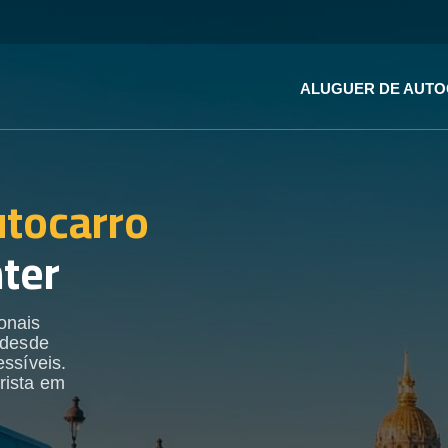
ALUGUER DE AUT
utocarro
ter
onais
 desde
ssíveis.
rista em