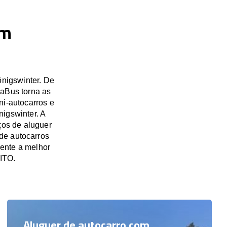
em
nigswinter. De
saBus torna as
ni-autocarros e
nigswinter. A
ços de aluguer
 de autocarros
ente a melhor
ITO.
Aluguer de autocarro com