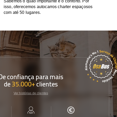
Sabemos o quão importante é o conforto. Por
isso, oferecemos autocarros charter espaçosos
com até 50 lugares.
De confiança para mais
de
35.000+
clientes
Ver histórias de clientes