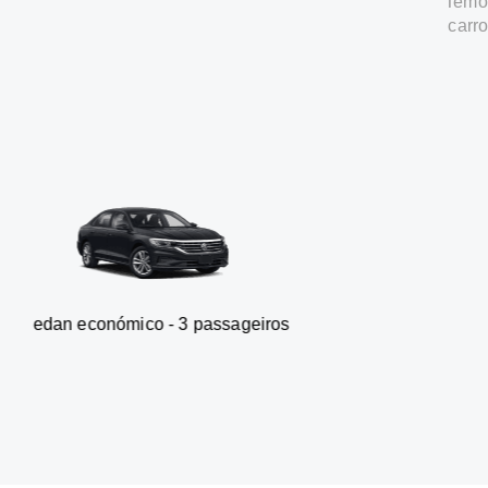
Temos
carr
ómico - 3 passageiros
Carrinha 