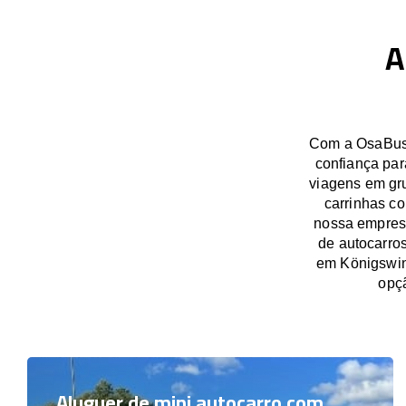
A
Com a OsaBus,
confiança par
viagens em gru
carrinhas co
nossa empresa
de autocarros
em Königswin
opç
Aluguer de mini autocarro com