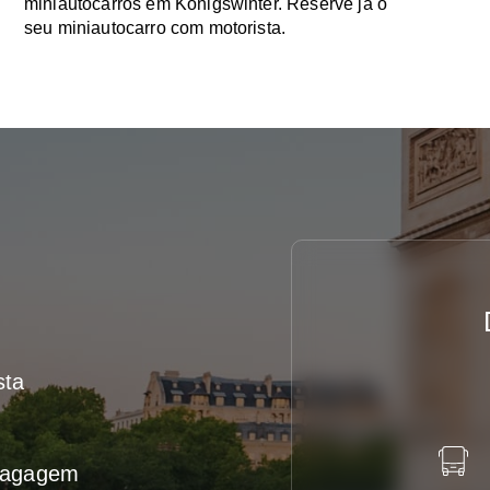
miniautocarros em Königswinter. Reserve já o
seu miniautocarro com motorista.
sta
 bagagem