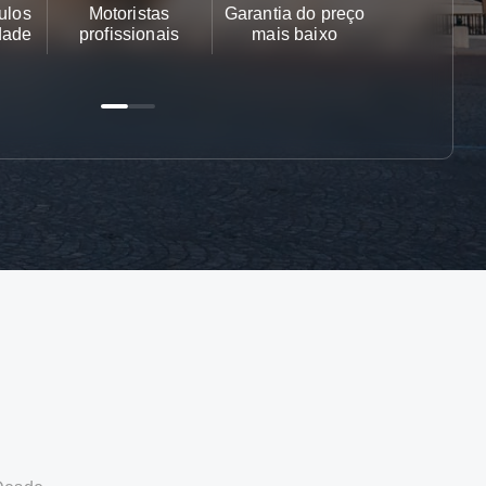
ulos
Motoristas
Garantia do preço
Apoio ao cl
dade
profissionais
mais baixo
24/7