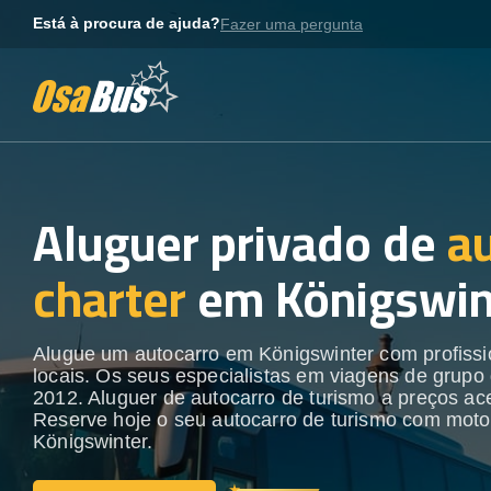
Skip
Está à procura de ajuda?
Fazer uma pergunta
to
content
Aluguer privado de
a
charter
em Königswin
Alugue um autocarro em Königswinter com profissi
locais. Os seus especialistas em viagens de grupo
2012. Aluguer de autocarro de turismo a preços ace
Reserve hoje o seu autocarro de turismo com moto
Königswinter.