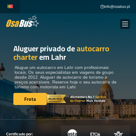
Skip
info@osabus.pt
to
content
Aluguer privado de
autocarro
Show dropdown
ALUGUER DE AUTOCARROS
charter
em Lahr
Show dropdown
DESTINOS
Alugue um autocarro em Lahr com profissionais
locais. Os seus especialistas em viagens de grupo
desde 2012. Aluguer de autocarro de turismo a
preços acessíveis. Reserve hoje o seu autocarro de
FROTA
turismo com motorista em Lahr.
Frota
Frota
ENTRE EM CONTACTO
ENTRE EM CONTACTO
Certificado por: