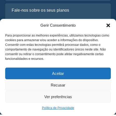
Fale-nos sobre os seus planos
Gerir Consentimento
Para proporcionar as melhores experiências, utilizamos tecnologias como
cookies para armazenar e/ou aceder a informações do dispositivo.
Consentir com estas tecnologias permitirá processar dados, como o
comportamento de navegação ou identificadores únicos neste site. Não
consentir ou retirar o consentimento pode afetar negativamente certas
funcionalidades e recursos.
Li e concordo com a
Política de Privacidade
da Osabus
Obtenha um Orçamento
Aceitar
Obtenha um Orçamento
Recusar
Português
Ver preferências
© 2025 OsaBus © Todos os direitos reservados.
Política de Privacidade
Termos e Condições
News
Política de Privacidade