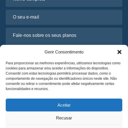
O seu e-mail
Fale-nos sobre os seus planos
Gerir Consentimento
Para proporcionar as melhores experiências, utilizamos tecnologias como
cookies para armazenar e/ou aceder a informações do dispositivo.
Consentir com estas tecnologias permitirá processar dados, como o
comportamento de navegação ou identificadores únicos neste site. Não
consentir ou retirar o consentimento pode afetar negativamente certas
funcionalidades e recursos.
Li e concordo com a
Política de Privacidade
da Osabus
Obtenha um Orçamento
Aceitar
Obtenha um Orçamento
Recusar
Português