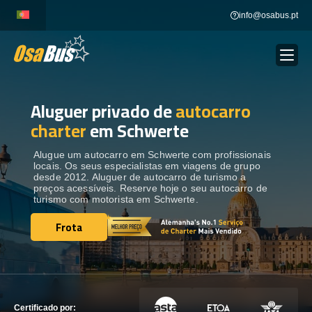
Skip
info@osabus.pt
to
content
Aluguer privado de
autocarro
Show dropdown
ALUGUER DE AUTOCARROS
charter
em Schwerte
Show dropdown
DESTINOS
Alugue um autocarro em Schwerte com profissionais
locais. Os seus especialistas em viagens de grupo
desde 2012. Aluguer de autocarro de turismo a
preços acessíveis. Reserve hoje o seu autocarro de
FROTA
turismo com motorista em Schwerte.
Frota
Frota
ENTRE EM CONTACTO
ENTRE EM CONTACTO
Certificado por: