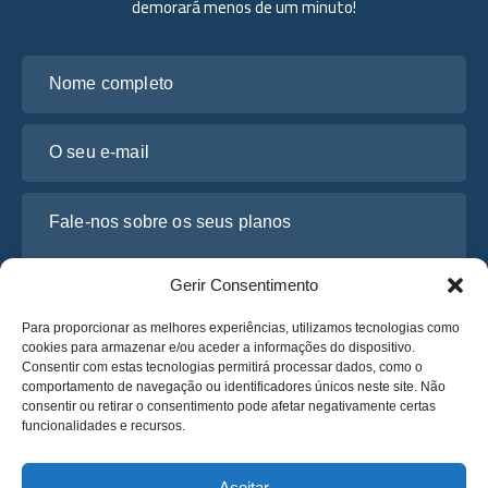
demorará menos de um minuto!
Nome completo
O seu e-mail
Fale-nos sobre os seus planos
Gerir Consentimento
Para proporcionar as melhores experiências, utilizamos tecnologias como
cookies para armazenar e/ou aceder a informações do dispositivo.
Consentir com estas tecnologias permitirá processar dados, como o
comportamento de navegação ou identificadores únicos neste site. Não
consentir ou retirar o consentimento pode afetar negativamente certas
funcionalidades e recursos.
Li e concordo com a
Política de Privacidade
da Osabus
Obtenha um Orçamento
Aceitar