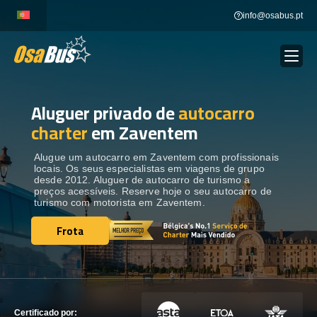
Skip
info@osabus.pt
to
content
Aluguer privado de
autocarro
Show dropdown
ALUGUER DE AUTOCARROS
charter
em Zaventem
Show dropdown
DESTINOS
Alugue um autocarro em Zaventem com profissionais
locais. Os seus especialistas em viagens de grupo
desde 2012. Aluguer de autocarro de turismo a
preços acessíveis. Reserve hoje o seu autocarro de
FROTA
turismo com motorista em Zaventem.
Frota
Frota
ENTRE EM CONTACTO
ENTRE EM CONTACTO
Certificado por: