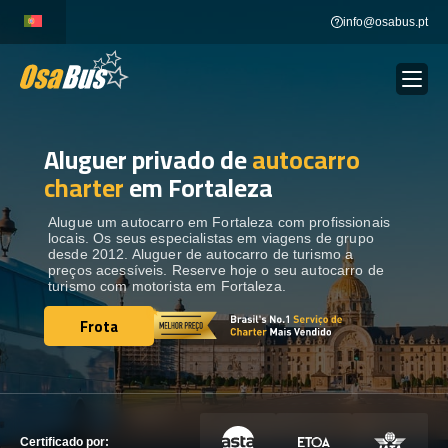
Skip
info@osabus.pt
to
content
Aluguer privado de
autocarro
Show dropdown
ALUGUER DE AUTOCARROS
charter
em Fortaleza
Show dropdown
DESTINOS
Alugue um autocarro em Fortaleza com profissionais
locais. Os seus especialistas em viagens de grupo
desde 2012. Aluguer de autocarro de turismo a
preços acessíveis. Reserve hoje o seu autocarro de
FROTA
turismo com motorista em Fortaleza.
Frota
Frota
ENTRE EM CONTACTO
ENTRE EM CONTACTO
Certificado por: