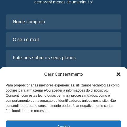
demorará menos de um minuto!
Nome completo
O seu e-mail
Fale-nos sobre os seus planos
Gerir Consentimento
Para proporcionar as melhores experiências, utilizamos tecnologias como
cookies para armazenar e/ou aceder a informações do dispositivo.
Consentir com estas tecnologias permitirá processar dados, como o
comportamento de navegação ou identificadores únicos neste site. Não
consentir ou retirar o consentimento pode afetar negativamente certas
funcionalidades e recursos.
Li e concordo com a
Política de Privacidade
da Osabus
Obtenha um Orçamento
Aceitar