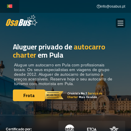
Skip
info@osabus.pt
to
content
Aluguer privado de
autocarro
Show dropdown
ALUGUER DE AUTOCARROS
charter
em Pula
Show dropdown
DESTINOS
Alugue um autocarro em Pula com profissionais
locais. Os seus especialistas em viagens de grupo
desde 2012. Aluguer de autocarro de turismo a
preços acessíveis. Reserve hoje o seu autocarro de
FROTA
turismo com motorista em Pula.
Frota
Frota
ENTRE EM CONTACTO
ENTRE EM CONTACTO
Certificado por: