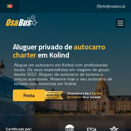
Skip
info@osabus.pt
to
content
Aluguer privado de
autocarro
Show dropdown
ALUGUER DE AUTOCARROS
charter
em Kolind
Show dropdown
DESTINOS
Alugue um autocarro em Kolind com profissionais
locais. Os seus especialistas em viagens de grupo
desde 2012. Aluguer de autocarro de turismo a
preços acessíveis. Reserve hoje o seu autocarro de
FROTA
turismo com motorista em Kolind.
Frota
Frota
ENTRE EM CONTACTO
ENTRE EM CONTACTO
Certificado por: