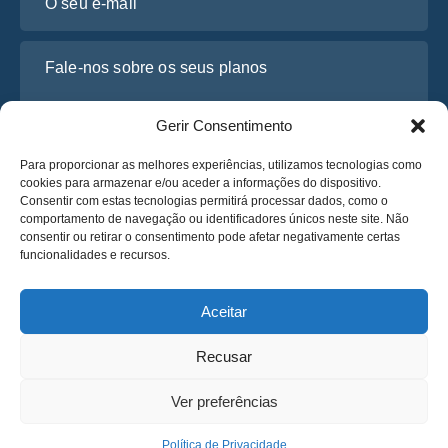
Fale-nos sobre os seus planos
Gerir Consentimento
Para proporcionar as melhores experiências, utilizamos tecnologias como
cookies para armazenar e/ou aceder a informações do dispositivo.
Consentir com estas tecnologias permitirá processar dados, como o
comportamento de navegação ou identificadores únicos neste site. Não
consentir ou retirar o consentimento pode afetar negativamente certas
funcionalidades e recursos.
Li e concordo com a
Política de Privacidade
da Osabus
Obtenha um Orçamento
Aceitar
Obtenha um Orçamento
Recusar
Português
Ver preferências
© 2025 OsaBus © Todos os direitos reservados.
Política de Privacidade
Termos e Condições
News
Política de Privacidade