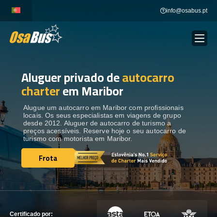
Skip
info@osabus.pt
to
content
Aluguer privado de
autocarro
Show dropdown
ALUGUER DE AUTOCARROS
charter
em Maribor
Show dropdown
DESTINOS
Alugue um autocarro em Maribor com profissionais
locais. Os seus especialistas em viagens de grupo
desde 2012. Aluguer de autocarro de turismo a
preços acessíveis. Reserve hoje o seu autocarro de
FROTA
turismo com motorista em Maribor.
Frota
Frota
ENTRE EM CONTACTO
ENTRE EM CONTACTO
Certificado por: