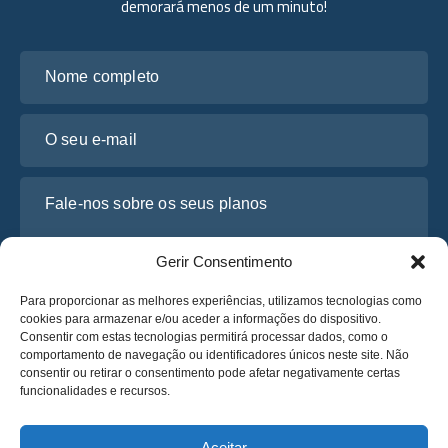
demorará menos de um minuto!
Nome completo
O seu e-mail
Fale-nos sobre os seus planos
Gerir Consentimento
Para proporcionar as melhores experiências, utilizamos tecnologias como
cookies para armazenar e/ou aceder a informações do dispositivo.
Consentir com estas tecnologias permitirá processar dados, como o
comportamento de navegação ou identificadores únicos neste site. Não
consentir ou retirar o consentimento pode afetar negativamente certas
funcionalidades e recursos.
Li e concordo com a
Política de Privacidade
da Osabus
Obtenha um Orçamento
Aceitar