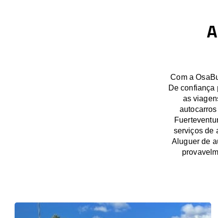
A
Com a OsaBus
De confiança 
as viagen
autocarros
Fuerteventu
serviços de 
Aluguer de a
provavelm