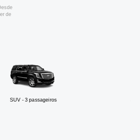
 Desde
er de
assageiros
Sedan executivo -