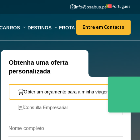
Português
info@osabus.pt
Entre em Contacto
OCARROS
DESTINOS
FROTA
Entre em Contacto
Obtenha uma oferta
personalizada
Obter um orçamento para a minha viagem
Consulta Empresarial
Nome completo