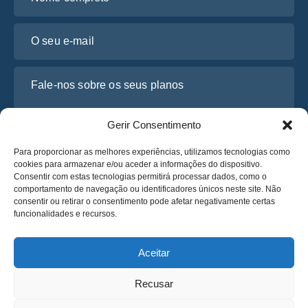
O seu e-mail
Fale-nos sobre os seus planos
Gerir Consentimento
Para proporcionar as melhores experiências, utilizamos tecnologias como
cookies para armazenar e/ou aceder a informações do dispositivo.
Consentir com estas tecnologias permitirá processar dados, como o
comportamento de navegação ou identificadores únicos neste site. Não
consentir ou retirar o consentimento pode afetar negativamente certas
funcionalidades e recursos.
Li e concordo com a
Política de Privacidade
da Osabus
Obtenha um Orçamento
Aceitar
Obtenha um Orçamento
Recusar
Português