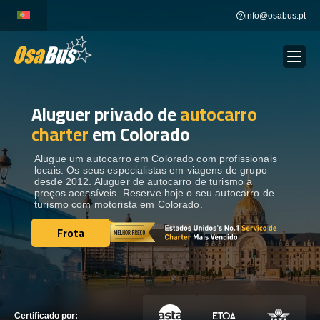
Skip
info@osabus.pt
to
content
Aluguer privado de
autocarro
Show dropdown
ALUGUER DE AUTOCARROS
charter
em Colorado
Show dropdown
DESTINOS
Alugue um autocarro em Colorado com profissionais
locais. Os seus especialistas em viagens de grupo
desde 2012. Aluguer de autocarro de turismo a
preços acessíveis. Reserve hoje o seu autocarro de
FROTA
turismo com motorista em Colorado.
Frota
Frota
ENTRE EM CONTACTO
ENTRE EM CONTACTO
Certificado por: