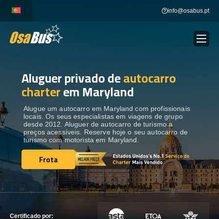
Skip
info@osabus.pt
to
content
Aluguer privado de
autocarro
Show dropdown
ALUGUER DE AUTOCARROS
charter
em Maryland
Show dropdown
DESTINOS
Alugue um autocarro em Maryland com profissionais
locais. Os seus especialistas em viagens de grupo
desde 2012. Aluguer de autocarro de turismo a
preços acessíveis. Reserve hoje o seu autocarro de
FROTA
turismo com motorista em Maryland.
Frota
Frota
ENTRE EM CONTACTO
ENTRE EM CONTACTO
Certificado por: