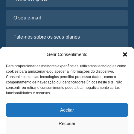
O seu e-mail
Fale-nos sobre os seus planos
Gerir Consentimento
Para proporcionar as melhores experiências, utilizamos tecnologias como
cookies para armazenar e/ou aceder a informações do dispositivo.
Consentir com estas tecnologias permitirá processar dados, como o
comportamento de navegação ou identificadores únicos neste site. Não
consentir ou retirar o consentimento pode afetar negativamente certas
funcionalidades e recursos.
Li e concordo com a
Política de Privacidade
da Osabus
Obtenha um Orçamento
Aceitar
Obtenha um Orçamento
Recusar
Português