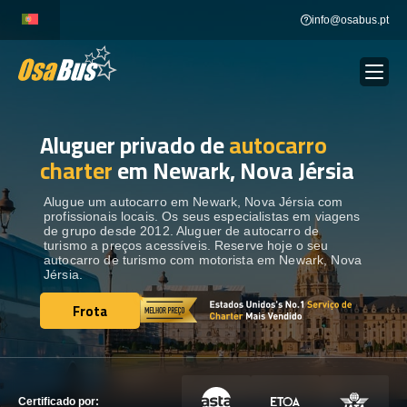
Skip
info@osabus.pt
to
content
Aluguer privado de
autocarro
Show dropdown
ALUGUER DE AUTOCARROS
charter
em Newark, Nova Jérsia
Show dropdown
DESTINOS
Alugue um autocarro em Newark, Nova Jérsia com
profissionais locais. Os seus especialistas em viagens
de grupo desde 2012. Aluguer de autocarro de
turismo a preços acessíveis. Reserve hoje o seu
FROTA
autocarro de turismo com motorista em Newark, Nova
Jérsia.
Frota
ENTRE EM CONTACTO
Frota
ENTRE EM CONTACTO
Certificado por: