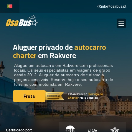
Skip
info@osabus.pt
to
content
Aluguer privado de
autocarro
Show dropdown
ALUGUER DE AUTOCARROS
charter
em Rakvere
Show dropdown
DESTINOS
Alugue um autocarro em Rakvere com profissionais
locais. Os seus especialistas em viagens de grupo
desde 2012. Aluguer de autocarro de turismo a
preços acessíveis. Reserve hoje o seu autocarro de
FROTA
turismo com motorista em Rakvere.
Frota
Frota
ENTRE EM CONTACTO
ENTRE EM CONTACTO
Certificado por: