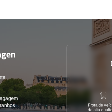
Agen
sta
 bagagem
amanhos
Frota de veíc
de alta quali