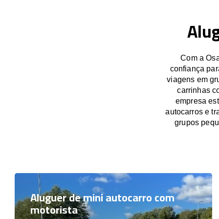
Alug
Com a OsaB
confiança par
viagens em gru
carrinhas c
empresa est
autocarros e t
grupos pequ
Aluguer de mini autocarro com
motorista