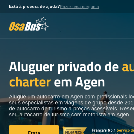
Skip
Está à procura de ajuda?
Fazer uma pergunta
to
content
Aluguer privado de
a
charter
em Agen
Alugue um autocarro em Agen com profissionais lo
seus especialistas em viagens de grupo desde 201
de autocarro de turismo a preços acessíveis. Rese
seu autocarro de turismo com motorista em Agen.
Frota