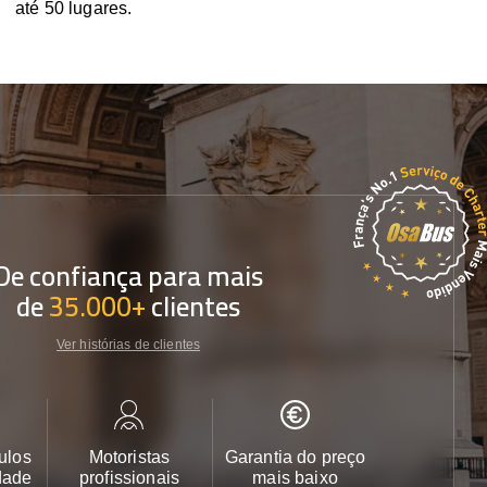
até 50 lugares.
De confiança para mais
de
35.000+
clientes
Ver histórias de clientes
ulos
Motoristas
Garantia do preço
Apoio ao cl
dade
profissionais
mais baixo
24/7