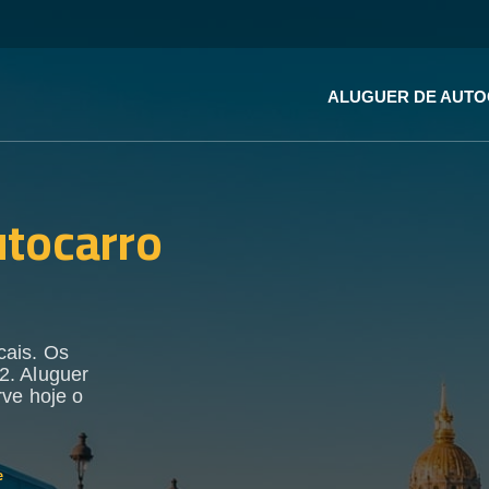
ALUGUER DE AUT
utocarro
cais. Os
2. Aluguer
rve hoje o