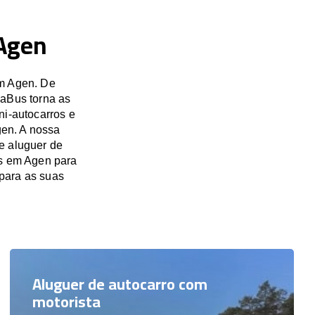
 Agen
em Agen. De
saBus torna as
ni-autocarros e
gen. A nossa
e aluguer de
os em Agen para
para as suas
Aluguer de autocarro com
motorista