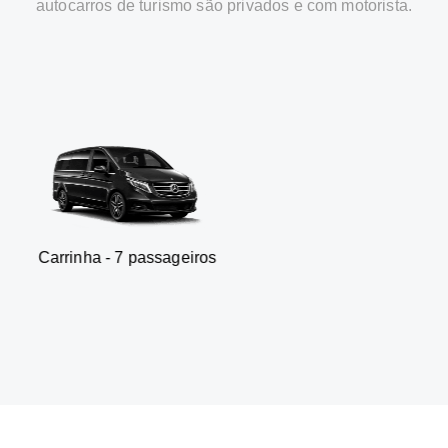
autocarros de turismo são privados e com motorista.
 - 7 passageiros
SUV - 3 p