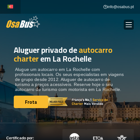
Skip
info@osabus.pt
to
content
Aluguer privado de
autocarro
Show dropdown
ALUGUER DE AUTOCARROS
charter
em La Rochelle
Show dropdown
DESTINOS
Alugue um autocarro em La Rochelle com
profissionais locais. Os seus especialistas em viagens
de grupo desde 2012. Aluguer de autocarro de
turismo a preços acessíveis. Reserve hoje o seu
FROTA
autocarro de turismo com motorista em La Rochelle.
Frota
Frota
ENTRE EM CONTACTO
ENTRE EM CONTACTO
Certificado por: