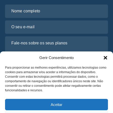
Nome completo
O seu e-mail
Fale-nos sobre os seus planos
Gerir Consentimento
Para proporcionar as melhores experiências, utilizamos tecnologias como
cookies para armazenar e/ou aceder a informações do dispositivo.
Consentir com estas tecnologias permitirá processar dados, como o
comportamento de navegação ou identificadores únicos neste site. Não
consentir ou retirar o consentimento pode afetar negativamente certas
funcionalidades e recursos.
Li e concordo com a
Política de Privacidade
da Osabus
Obtenha um Orçamento
Aceitar
Obtenha um Orçamento