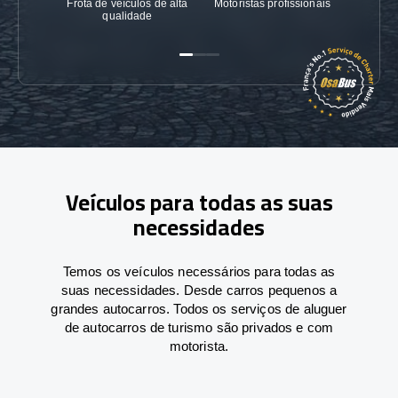
Frota de veículos de alta
Motoristas profissionais
Garanti
qualidade
Veículos para todas as suas
necessidades
Temos os veículos necessários para todas as
suas necessidades. Desde carros pequenos a
grandes autocarros. Todos os serviços de aluguer
de autocarros de turismo são privados e com
motorista.