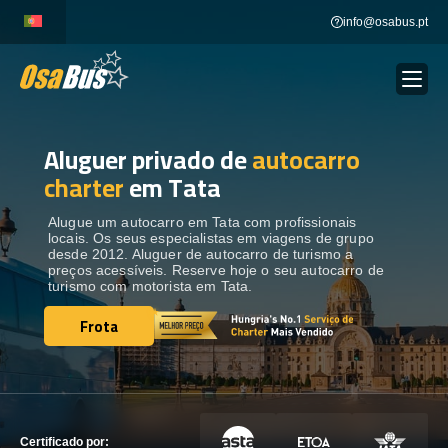
Skip
info@osabus.pt
to
content
Aluguer privado de
autocarro
Show dropdown
ALUGUER DE AUTOCARROS
charter
em Tata
Show dropdown
DESTINOS
Alugue um autocarro em Tata com profissionais
locais. Os seus especialistas em viagens de grupo
desde 2012. Aluguer de autocarro de turismo a
preços acessíveis. Reserve hoje o seu autocarro de
FROTA
turismo com motorista em Tata.
Frota
Frota
ENTRE EM CONTACTO
ENTRE EM CONTACTO
Certificado por: