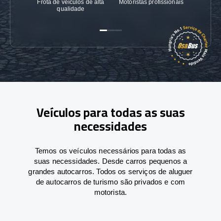
Frota de veículos de alta
Motoristas profissionais
Garanti
qualidade
Veículos para todas as suas
necessidades
Temos os veículos necessários para todas as
suas necessidades. Desde carros pequenos a
grandes autocarros. Todos os serviços de aluguer
de autocarros de turismo são privados e com
motorista.