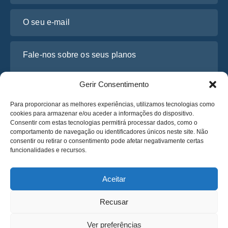
O seu e-mail
Fale-nos sobre os seus planos
Gerir Consentimento
Para proporcionar as melhores experiências, utilizamos tecnologias como
cookies para armazenar e/ou aceder a informações do dispositivo.
Consentir com estas tecnologias permitirá processar dados, como o
comportamento de navegação ou identificadores únicos neste site. Não
consentir ou retirar o consentimento pode afetar negativamente certas
funcionalidades e recursos.
Li e concordo com a
Política de Privacidade
da Osabus
Obtenha um Orçamento
Aceitar
Obtenha um Orçamento
Recusar
Português
Ver preferências