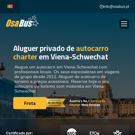
Skip
info@osabus.pt
to
content
Aluguer privado de
autocarro
Show dropdown
ALUGUER DE AUTOCARROS
charter
em Viena-Schwechat
Show dropdown
DESTINOS
Alugue um autocarro em Viena-Schwechat com
profissionais locais. Os seus especialistas em viagens
de grupo desde 2012. Aluguer de autocarro de
turismo a preços acessíveis. Reserve hoje o seu
FROTA
autocarro de turismo com motorista em Viena-
Schwechat.
Frota
ENTRE EM CONTACTO
Frota
ENTRE EM CONTACTO
Certificado por: