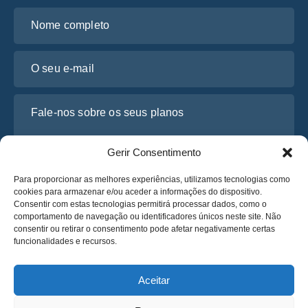
Nome completo
O seu e-mail
Fale-nos sobre os seus planos
Gerir Consentimento
Para proporcionar as melhores experiências, utilizamos tecnologias como
cookies para armazenar e/ou aceder a informações do dispositivo.
Consentir com estas tecnologias permitirá processar dados, como o
comportamento de navegação ou identificadores únicos neste site. Não
consentir ou retirar o consentimento pode afetar negativamente certas
funcionalidades e recursos.
Li e concordo com a
Política de Privacidade
da Osabus
Obtenha um Orçamento
Aceitar
Obtenha um Orçamento