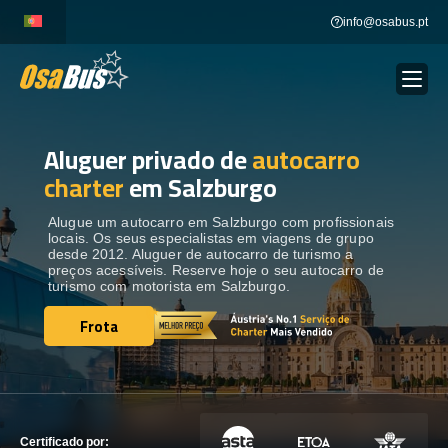
Skip
info@osabus.pt
to
content
Aluguer privado de
autocarro
Show dropdown
ALUGUER DE AUTOCARROS
charter
em Salzburgo
Show dropdown
DESTINOS
Alugue um autocarro em Salzburgo com profissionais
locais. Os seus especialistas em viagens de grupo
desde 2012. Aluguer de autocarro de turismo a
preços acessíveis. Reserve hoje o seu autocarro de
FROTA
turismo com motorista em Salzburgo.
Frota
Frota
ENTRE EM CONTACTO
ENTRE EM CONTACTO
Certificado por: