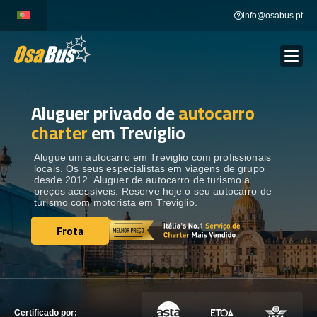
Skip
info@osabus.pt
to
content
Aluguer privado de
autocarro
Show dropdown
ALUGUER DE AUTOCARROS
charter
em Treviglio
Show dropdown
DESTINOS
Alugue um autocarro em Treviglio com profissionais
locais. Os seus especialistas em viagens de grupo
desde 2012. Aluguer de autocarro de turismo a
preços acessíveis. Reserve hoje o seu autocarro de
FROTA
turismo com motorista em Treviglio.
Frota
Frota
ENTRE EM CONTACTO
ENTRE EM CONTACTO
Certificado por: