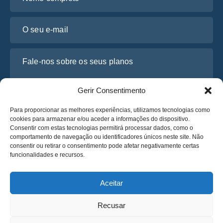
O seu e-mail
Fale-nos sobre os seus planos
Gerir Consentimento
Para proporcionar as melhores experiências, utilizamos tecnologias como
cookies para armazenar e/ou aceder a informações do dispositivo.
Consentir com estas tecnologias permitirá processar dados, como o
comportamento de navegação ou identificadores únicos neste site. Não
consentir ou retirar o consentimento pode afetar negativamente certas
funcionalidades e recursos.
Li e concordo com a
Política de Privacidade
da Osabus
Obtenha um Orçamento
Aceitar
Obtenha um Orçamento
Recusar
Português