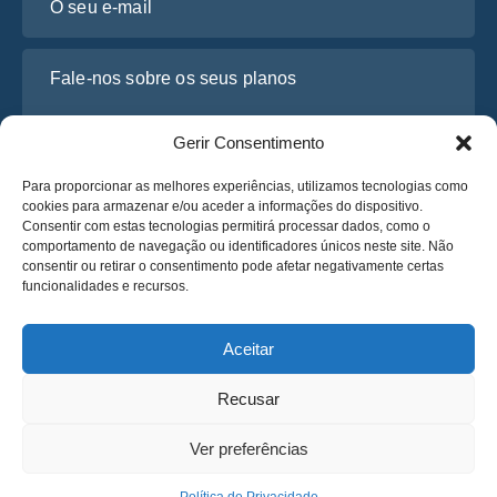
Fale-nos sobre os seus planos
Gerir Consentimento
Para proporcionar as melhores experiências, utilizamos tecnologias como
cookies para armazenar e/ou aceder a informações do dispositivo.
Consentir com estas tecnologias permitirá processar dados, como o
comportamento de navegação ou identificadores únicos neste site. Não
consentir ou retirar o consentimento pode afetar negativamente certas
funcionalidades e recursos.
Li e concordo com a
Política de Privacidade
da Osabus
Obtenha um Orçamento
Aceitar
Obtenha um Orçamento
Recusar
Português
Ver preferências
© 2025 OsaBus © Todos os direitos reservados.
Política de Privacidade
Termos e Condições
News