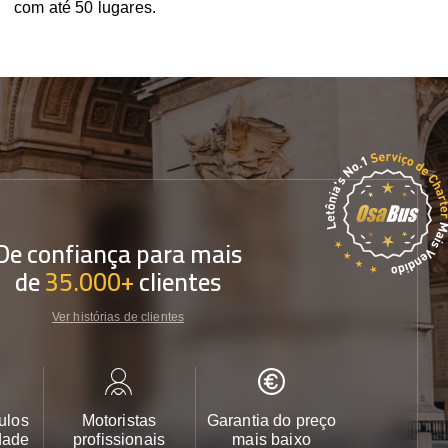
com até 50 lugares.
De confiança para mais
de
35.000+
clientes
Ver histórias de clientes
ulos
Motoristas
Garantia do preço
Apoio ao cl
dade
profissionais
mais baixo
24/7