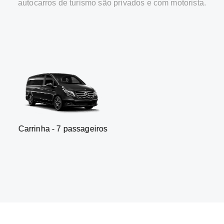
autocarros de turismo são privados e com motorista.
- 7 passageiros
SUV - 3 p