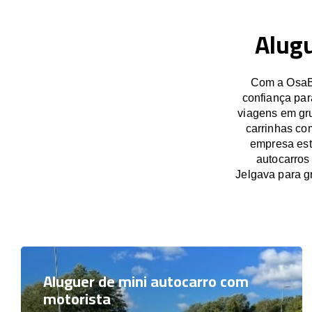
Alugu
Com a OsaBu
confiança par
viagens em gru
carrinhas co
empresa est
autocarros
Jelgava para 
Aluguer de mini autocarro com
motorista