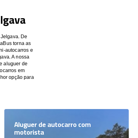
elgava
 Jelgava. De
saBus torna as
ni-autocarros e
gava. A nossa
e aluguer de
tocarros em
hor opção para
Aluguer de autocarro com
motorista