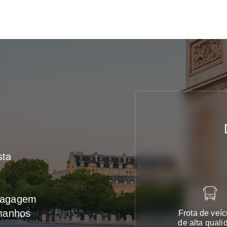
sta
 bagagem
amanhos
Frota de veíc
de alta quali