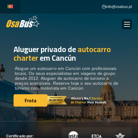
Skip
info@osabus.pt
to
content
Aluguer privado de
autocarro
Show dropdown
ALUGUER DE AUTOCARROS
charter
em Cancún
Show dropdown
DESTINOS
Alugue um autocarro em Cancún com profissionais
locais. Os seus especialistas em viagens de grupo
desde 2012. Aluguer de autocarro de turismo a
preços acessíveis. Reserve hoje o seu autocarro de
FROTA
turismo com motorista em Cancún.
Frota
Frota
ENTRE EM CONTACTO
ENTRE EM CONTACTO
Certificado por: