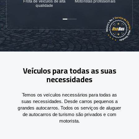
Frota de veículos de alta
Motoristas profissionais
Garanti
qualidade
Veículos para todas as suas
necessidades
Temos os veículos necessários para todas as
suas necessidades. Desde carros pequenos a
grandes autocarros. Todos os serviços de aluguer
de autocarros de turismo são privados e com
motorista.