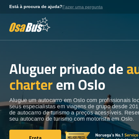
Skip
Está à procura de ajuda?
Fazer uma pergunta
to
content
Aluguer privado de
a
charter
em Oslo
Alugue um autocarro em Oslo com profissionais loc
seus especialistas em viagens de grupo desde 201
de autocarro de turismo a preços acessíveis. Rese
seu autocarro de turismo com motorista em Oslo.
Frota