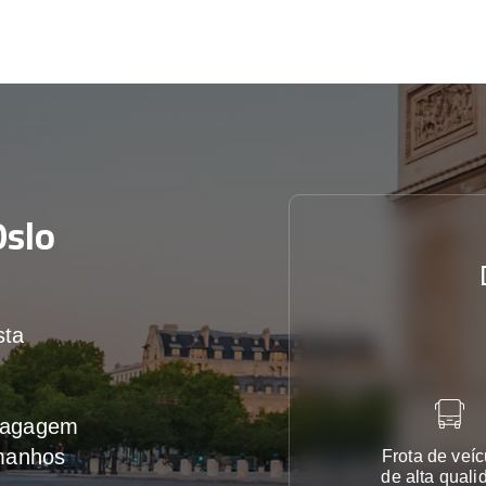
slo
sta
 bagagem
amanhos
Frota de veíc
de alta quali