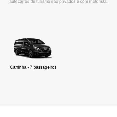
autocarros de turismo são privados e com motorista.
 7 passageiros
SUV - 3 pa