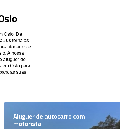
Oslo
m Oslo. De
saBus torna as
ni-autocarros e
slo. A nossa
e aluguer de
os em Oslo para
para as suas
Aluguer de autocarro com
motorista