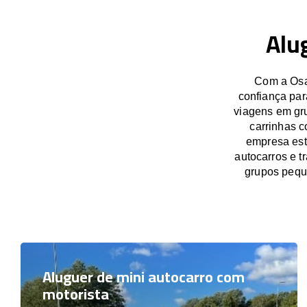
Alu
Com a Osa
confiança par
viagens em gru
carrinhas c
empresa est
autocarros e t
grupos pequ
Aluguer de mini autocarro com
motorista