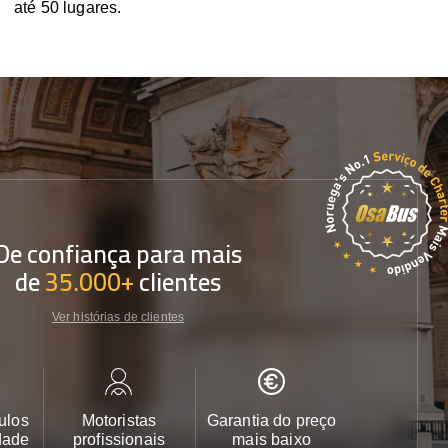
até 50 lugares.
De confiança para mais
de
35.000+
clientes
Ver histórias de clientes
ulos
Motoristas
Garantia do preço
Apoio ao cl
dade
profissionais
mais baixo
24/7