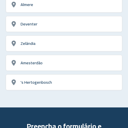
Almere
Deventer
Zelândia
Amesterdão
's Hertogenbosch
Preencha o formulário e