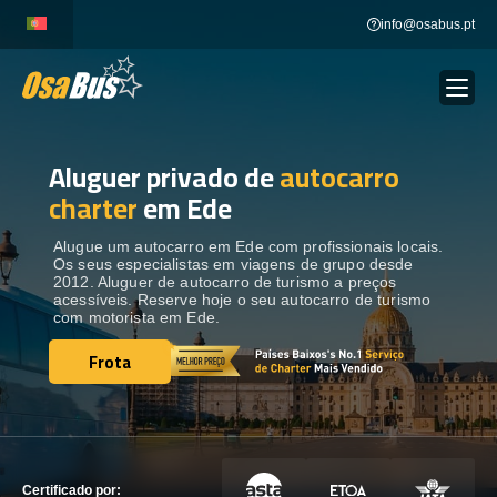
Skip
info@osabus.pt
to
content
Aluguer privado de
autocarro
Show dropdown
ALUGUER DE AUTOCARROS
charter
em Ede
Show dropdown
DESTINOS
Alugue um autocarro em Ede com profissionais locais.
Os seus especialistas em viagens de grupo desde
2012. Aluguer de autocarro de turismo a preços
acessíveis. Reserve hoje o seu autocarro de turismo
FROTA
com motorista em Ede.
Frota
Frota
ENTRE EM CONTACTO
ENTRE EM CONTACTO
Certificado por: