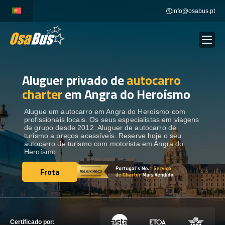
Skip
info@osabus.pt
to
content
Aluguer privado de
autocarro
Show dropdown
ALUGUER DE AUTOCARROS
charter
em Angra do Heroísmo
Show dropdown
DESTINOS
Alugue um autocarro em Angra do Heroísmo com
profissionais locais. Os seus especialistas em viagens
de grupo desde 2012. Aluguer de autocarro de
turismo a preços acessíveis. Reserve hoje o seu
FROTA
autocarro de turismo com motorista em Angra do
Heroísmo.
Frota
ENTRE EM CONTACTO
Frota
ENTRE EM CONTACTO
Certificado por: