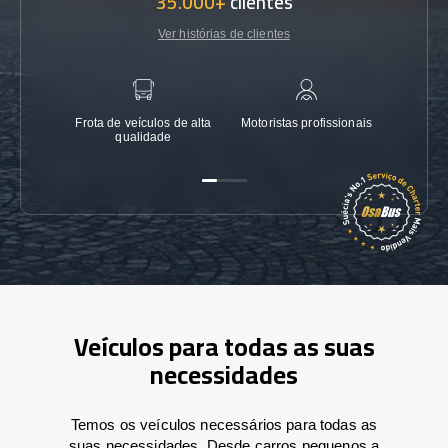
35.000+
clientes
Ver histórias de clientes
Frota de veículos de alta
Motoristas profissionais
Garanti
qualidade
Veículos para todas as suas
necessidades
Temos os veículos necessários para todas as
suas necessidades. Desde carros pequenos a