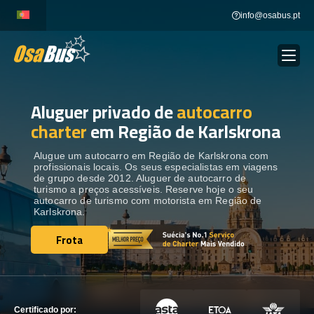
Skip
info@osabus.pt
to
content
Aluguer privado de
autocarro
Show dropdown
ALUGUER DE AUTOCARROS
charter
em Região de Karlskrona
Show dropdown
DESTINOS
Alugue um autocarro em Região de Karlskrona com
profissionais locais. Os seus especialistas em viagens
de grupo desde 2012. Aluguer de autocarro de
turismo a preços acessíveis. Reserve hoje o seu
FROTA
autocarro de turismo com motorista em Região de
Karlskrona.
Frota
ENTRE EM CONTACTO
Frota
ENTRE EM CONTACTO
Certificado por: