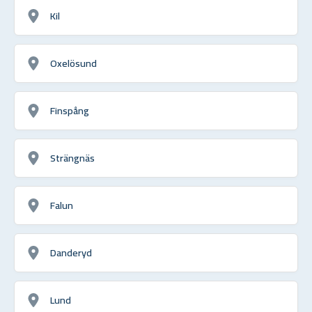
Kil
Oxelösund
Finspång
Strängnäs
Falun
Danderyd
Lund