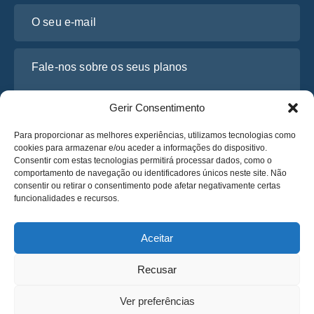
O seu e-mail
Fale-nos sobre os seus planos
Gerir Consentimento
Para proporcionar as melhores experiências, utilizamos tecnologias como
cookies para armazenar e/ou aceder a informações do dispositivo.
Consentir com estas tecnologias permitirá processar dados, como o
comportamento de navegação ou identificadores únicos neste site. Não
consentir ou retirar o consentimento pode afetar negativamente certas
funcionalidades e recursos.
Li e concordo com a
Política de Privacidade
da Osabus
Obtenha um Orçamento
Aceitar
Obtenha um Orçamento
Recusar
Português
Ver preferências