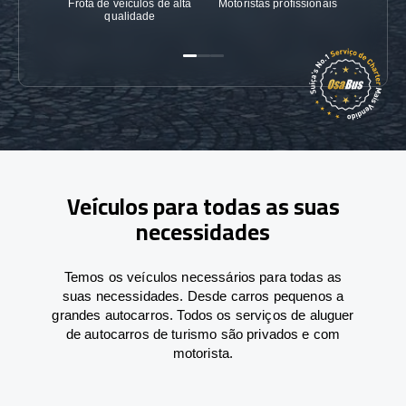
Frota de veículos de alta
Motoristas profissionais
Garanti
qualidade
Veículos para todas as suas
necessidades
Temos os veículos necessários para todas as
suas necessidades. Desde carros pequenos a
grandes autocarros. Todos os serviços de aluguer
de autocarros de turismo são privados e com
motorista.