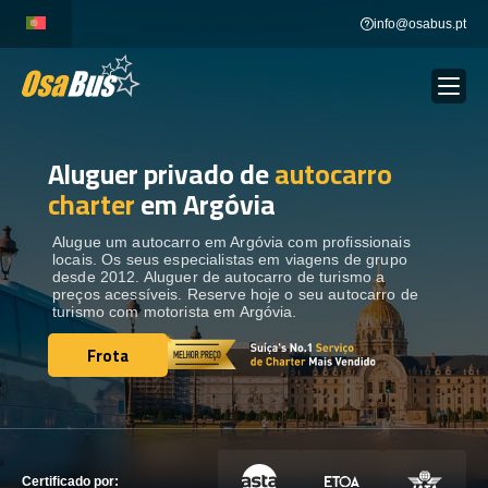
Skip
info@osabus.pt
to
content
Aluguer privado de
autocarro
Show dropdown
ALUGUER DE AUTOCARROS
charter
em Argóvia
Show dropdown
DESTINOS
Alugue um autocarro em Argóvia com profissionais
locais. Os seus especialistas em viagens de grupo
desde 2012. Aluguer de autocarro de turismo a
preços acessíveis. Reserve hoje o seu autocarro de
FROTA
turismo com motorista em Argóvia.
Frota
Frota
ENTRE EM CONTACTO
ENTRE EM CONTACTO
Certificado por: