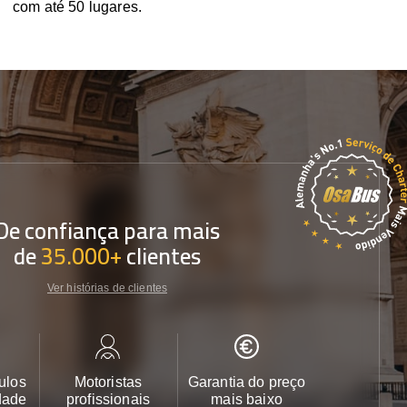
com até 50 lugares.
De confiança para mais
de
35.000+
clientes
Ver histórias de clientes
ulos
Motoristas
Garantia do preço
Apoio ao cl
dade
profissionais
mais baixo
24/7