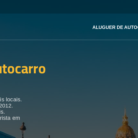
ALUGUER DE AUT
utocarro
s locais.
2012.
s.
rista em