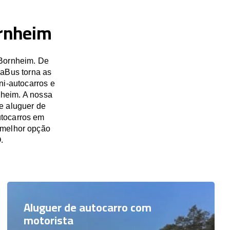
ornheim
 Bornheim. De
saBus torna as
ni-autocarros e
nheim. A nossa
e aluguer de
utocarros em
 melhor opção
.
Aluguer de autocarro com
motorista