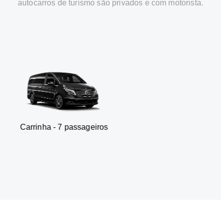
autocarros de turismo são privados e com motorista.
a - 7 passageiros
SUV - 3