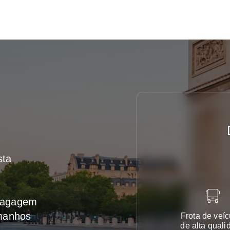
sta
 bagagem
amanhos
Frota de veíc
de alta quali