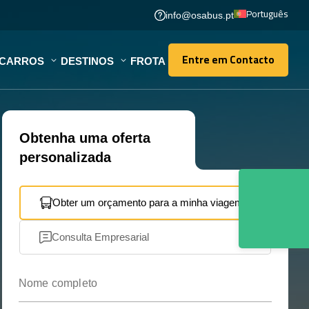
Português
info@osabus.pt
Entre em Contacto
OCARROS
DESTINOS
FROTA
Entre em Contacto
Obtenha uma oferta
personalizada
Obter um orçamento para a minha viagem
Consulta Empresarial
Nome completo