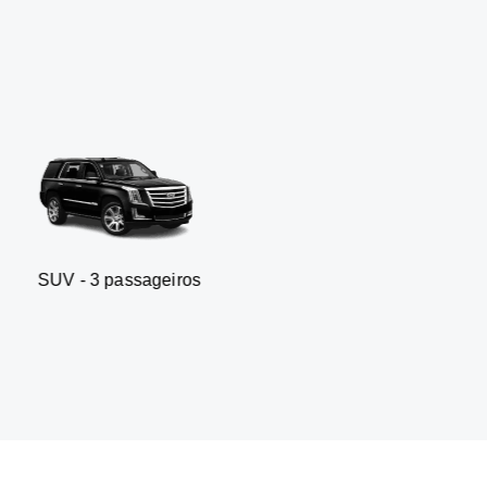
 passageiros
Sedan executivo 