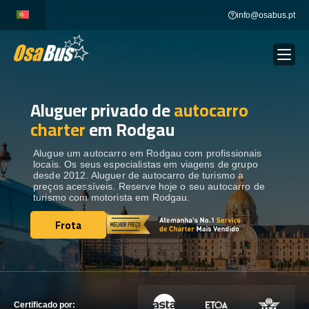
Skip
info@osabus.pt
to
content
Aluguer privado de
autocarro
Show dropdown
ALUGUER DE AUTOCARROS
charter
em Rodgau
Show dropdown
DESTINOS
Alugue um autocarro em Rodgau com profissionais
locais. Os seus especialistas em viagens de grupo
desde 2012. Aluguer de autocarro de turismo a
preços acessíveis. Reserve hoje o seu autocarro de
FROTA
turismo com motorista em Rodgau.
Frota
Frota
ENTRE EM CONTACTO
ENTRE EM CONTACTO
Certificado por: