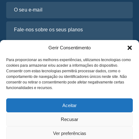
O seu e-mail
Fale-nos sobre os seus planos
Gerir Consentimento
Para proporcionar as melhores experiências, utilizamos tecnologias como
cookies para armazenar e/ou aceder a informações do dispositivo.
Consentir com estas tecnologias permitirá processar dados, como o
comportamento de navegação ou identificadores únicos neste site. Não
consentir ou retirar o consentimento pode afetar negativamente certas
funcionalidades e recursos.
Li e concordo com a
Política de Privacidade
da Osabus
Obtenha um Orçamento
Aceitar
Obtenha um Orçamento
Recusar
Português
Ver preferências