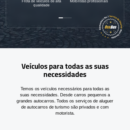
Frota de veículos de alta
Motoristas profissionais
Garanti
qualidade
Veículos para todas as suas
necessidades
Temos os veículos necessários para todas as
suas necessidades. Desde carros pequenos a
grandes autocarros. Todos os serviços de aluguer
de autocarros de turismo são privados e com
motorista.