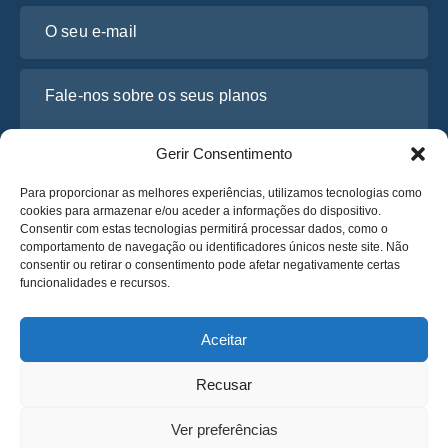
O seu e-mail
Fale-nos sobre os seus planos
Gerir Consentimento
Para proporcionar as melhores experiências, utilizamos tecnologias como
cookies para armazenar e/ou aceder a informações do dispositivo.
Consentir com estas tecnologias permitirá processar dados, como o
comportamento de navegação ou identificadores únicos neste site. Não
consentir ou retirar o consentimento pode afetar negativamente certas
funcionalidades e recursos.
Li e concordo com a
Política de Privacidade
da Osabus
Obtenha um Orçamento
Aceitar
Obtenha um Orçamento
Recusar
Português
Ver preferências