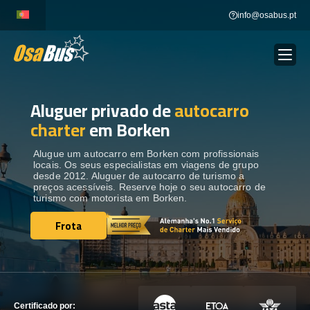
Skip
info@osabus.pt
to
content
Aluguer privado de
autocarro
Show dropdown
ALUGUER DE AUTOCARROS
charter
em Borken
Show dropdown
DESTINOS
Alugue um autocarro em Borken com profissionais
locais. Os seus especialistas em viagens de grupo
desde 2012. Aluguer de autocarro de turismo a
preços acessíveis. Reserve hoje o seu autocarro de
FROTA
turismo com motorista em Borken.
Frota
Frota
ENTRE EM CONTACTO
ENTRE EM CONTACTO
Certificado por: