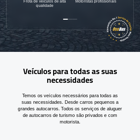
Frota de veículos de alta
Motoristas profissionais
Garanti
qualidade
Veículos para todas as suas
necessidades
Temos os veículos necessários para todas as
suas necessidades. Desde carros pequenos a
grandes autocarros. Todos os serviços de aluguer
de autocarros de turismo são privados e com
motorista.