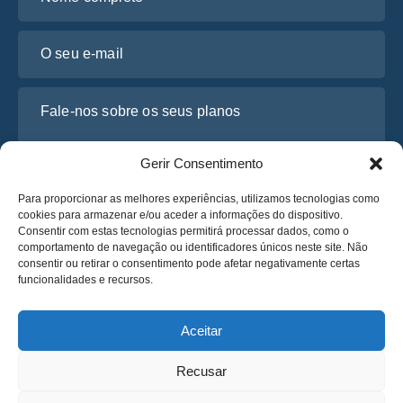
O seu e-mail
Fale-nos sobre os seus planos
Gerir Consentimento
Para proporcionar as melhores experiências, utilizamos tecnologias como
cookies para armazenar e/ou aceder a informações do dispositivo.
Consentir com estas tecnologias permitirá processar dados, como o
comportamento de navegação ou identificadores únicos neste site. Não
consentir ou retirar o consentimento pode afetar negativamente certas
funcionalidades e recursos.
Li e concordo com a
Política de Privacidade
da Osabus
Obtenha um Orçamento
Aceitar
Obtenha um Orçamento
Recusar
Português