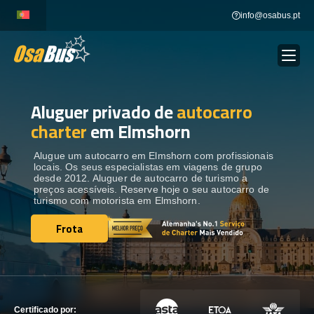
Skip
info@osabus.pt
to
content
Aluguer privado de
autocarro
Show dropdown
ALUGUER DE AUTOCARROS
charter
em Elmshorn
Show dropdown
DESTINOS
Alugue um autocarro em Elmshorn com profissionais
locais. Os seus especialistas em viagens de grupo
desde 2012. Aluguer de autocarro de turismo a
preços acessíveis. Reserve hoje o seu autocarro de
FROTA
turismo com motorista em Elmshorn.
Frota
Frota
ENTRE EM CONTACTO
ENTRE EM CONTACTO
Certificado por: