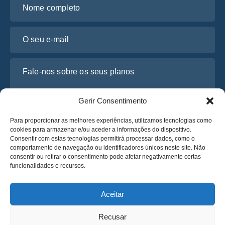
O seu e-mail
Fale-nos sobre os seus planos
Gerir Consentimento
Para proporcionar as melhores experiências, utilizamos tecnologias como
cookies para armazenar e/ou aceder a informações do dispositivo.
Consentir com estas tecnologias permitirá processar dados, como o
comportamento de navegação ou identificadores únicos neste site. Não
consentir ou retirar o consentimento pode afetar negativamente certas
funcionalidades e recursos.
Li e concordo com a
Política de Privacidade
da Osabus
Obtenha um Orçamento
Aceitar
Obtenha um Orçamento
Recusar