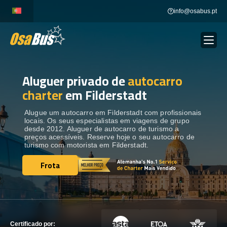
Skip
info@osabus.pt
to
content
Aluguer privado de
autocarro
Show dropdown
ALUGUER DE AUTOCARROS
charter
em Filderstadt
Show dropdown
DESTINOS
Alugue um autocarro em Filderstadt com profissionais
locais. Os seus especialistas em viagens de grupo
desde 2012. Aluguer de autocarro de turismo a
preços acessíveis. Reserve hoje o seu autocarro de
FROTA
turismo com motorista em Filderstadt.
Frota
Frota
ENTRE EM CONTACTO
ENTRE EM CONTACTO
Certificado por: