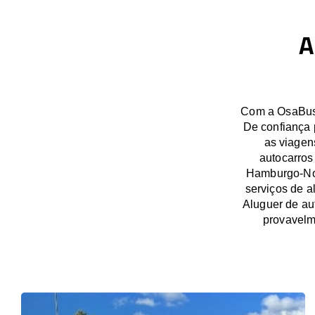
A
Com a OsaBus,
De confiança 
as viagen
autocarros
Hamburgo-Nor
serviços de a
Aluguer de a
provavelm