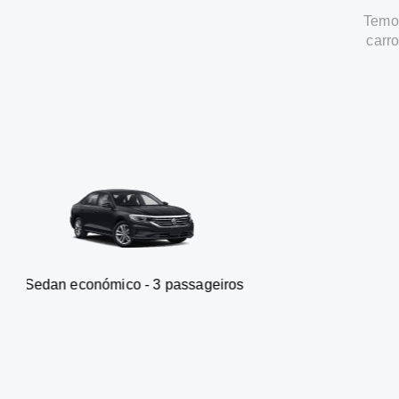
Temos
carr
ómico - 3 passageiros
Carrinha