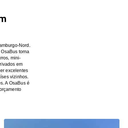
em
Hamburgo-Nord.
A OsaBus torna
ros, mini-
privados em
er excelentes
íses vizinhos.
s. A OsaBus é
 orçamento