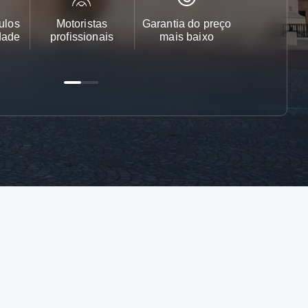
ulos
Motoristas
Garantia do preço
Apoio ao cl
dade
profissionais
mais baixo
24/7