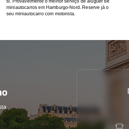
si. Provavelmente o melhor serviço de aluguer de
miniautocarros em Hamburgo-Nord. Reserve já o
seu miniautocarro com motorista.
mo
sta