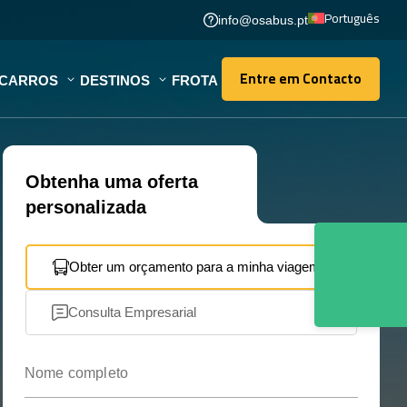
Português
info@osabus.pt
Entre em Contacto
OCARROS
DESTINOS
FROTA
Entre em Contacto
Obtenha uma oferta
personalizada
Obter um orçamento para a minha viagem
Consulta Empresarial
Nome completo