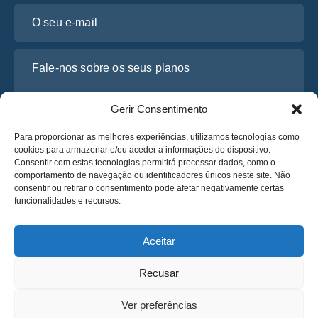
O seu e-mail
Fale-nos sobre os seus planos
Gerir Consentimento
Para proporcionar as melhores experiências, utilizamos tecnologias como
cookies para armazenar e/ou aceder a informações do dispositivo.
Consentir com estas tecnologias permitirá processar dados, como o
comportamento de navegação ou identificadores únicos neste site. Não
consentir ou retirar o consentimento pode afetar negativamente certas
funcionalidades e recursos.
Li e concordo com a
Política de Privacidade
da Osabus
Obtenha um Orçamento
Aceitar
Obtenha um Orçamento
Recusar
Português
Ver preferências