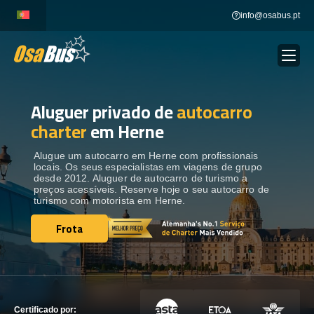
Skip
info@osabus.pt
to
content
Aluguer privado de
autocarro
Show dropdown
ALUGUER DE AUTOCARROS
charter
em Herne
Show dropdown
DESTINOS
Alugue um autocarro em Herne com profissionais
locais. Os seus especialistas em viagens de grupo
desde 2012. Aluguer de autocarro de turismo a
preços acessíveis. Reserve hoje o seu autocarro de
FROTA
turismo com motorista em Herne.
Frota
Frota
ENTRE EM CONTACTO
ENTRE EM CONTACTO
Certificado por: