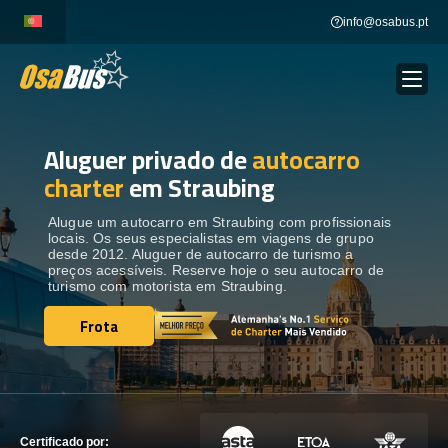
Skip
info@osabus.pt
to
content
Aluguer privado de
autocarro
Show dropdown
ALUGUER DE AUTOCARROS
charter
em Straubing
Show dropdown
DESTINOS
Alugue um autocarro em Straubing com profissionais
locais. Os seus especialistas em viagens de grupo
desde 2012. Aluguer de autocarro de turismo a
preços acessíveis. Reserve hoje o seu autocarro de
FROTA
turismo com motorista em Straubing.
Frota
Frota
ENTRE EM CONTACTO
ENTRE EM CONTACTO
Certificado por: