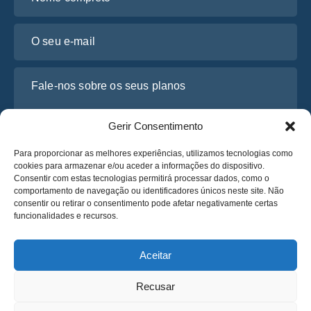
O seu e-mail
Fale-nos sobre os seus planos
Gerir Consentimento
Para proporcionar as melhores experiências, utilizamos tecnologias como
cookies para armazenar e/ou aceder a informações do dispositivo.
Consentir com estas tecnologias permitirá processar dados, como o
comportamento de navegação ou identificadores únicos neste site. Não
consentir ou retirar o consentimento pode afetar negativamente certas
funcionalidades e recursos.
Li e concordo com a
Política de Privacidade
da Osabus
Obtenha um Orçamento
Aceitar
Obtenha um Orçamento
Recusar
Português