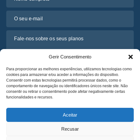
O seu e-mail
Fale-nos sobre os seus planos
Gerir Consentimento
Para proporcionar as melhores experiências, utilizamos tecnologias como
cookies para armazenar e/ou aceder a informações do dispositivo.
Consentir com estas tecnologias permitirá processar dados, como o
comportamento de navegação ou identificadores únicos neste site. Não
consentir ou retirar o consentimento pode afetar negativamente certas
funcionalidades e recursos.
Li e concordo com a
Política de Privacidade
da Osabus
Obtenha um Orçamento
Aceitar
Obtenha um Orçamento
Recusar
Português