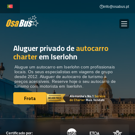
Skip
info@osabus.pt
to
content
Aluguer privado de
autocarro
Show dropdown
ALUGUER DE AUTOCARROS
charter
em Iserlohn
Show dropdown
DESTINOS
Alugue um autocarro em Iserlohn com profissionais
locais. Os seus especialistas em viagens de grupo
desde 2012. Aluguer de autocarro de turismo a
preços acessíveis. Reserve hoje o seu autocarro de
FROTA
turismo com motorista em Iserlohn.
Frota
Frota
ENTRE EM CONTACTO
ENTRE EM CONTACTO
Certificado por: