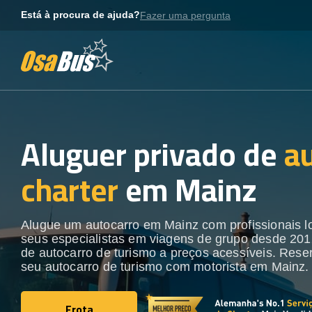
Skip
Está à procura de ajuda?
Fazer uma pergunta
to
content
Aluguer privado de
a
charter
em Mainz
Alugue um autocarro em Mainz com profissionais l
seus especialistas em viagens de grupo desde 201
de autocarro de turismo a preços acessíveis. Rese
seu autocarro de turismo com motorista em Mainz.
Frota