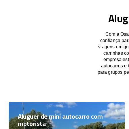
Alug
Com a OsaB
confiança par
viagens em gru
carrinhas c
empresa est
autocarros e 
para grupos p
Aluguer de mini autocarro com
motorista