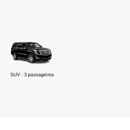
passageiros
Sedan executivo -