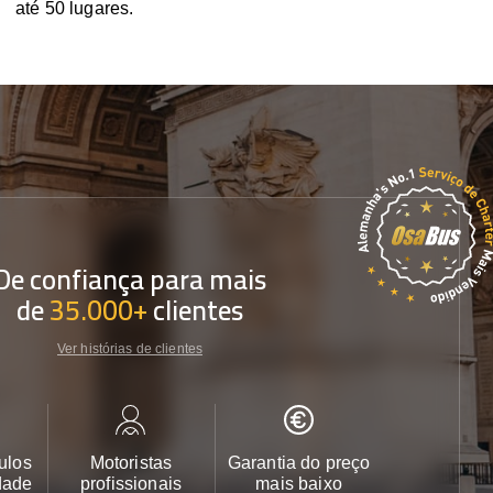
até 50 lugares.
De confiança para mais
de
35.000+
clientes
Ver histórias de clientes
ulos
Motoristas
Garantia do preço
Apoio ao cl
dade
profissionais
mais baixo
24/7