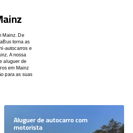
Mainz
m Mainz. De
saBus torna as
ni-autocarros e
inz. A nossa
e aluguer de
arros em Mainz
o para as suas
Aluguer de autocarro com
motorista