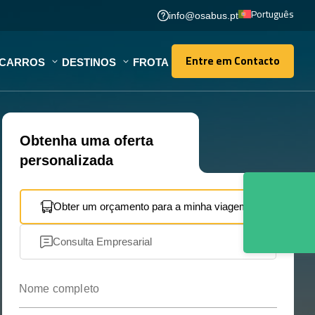
Português
info@osabus.pt
Entre em Contacto
OCARROS
DESTINOS
FROTA
Entre em Contacto
Obtenha uma oferta
personalizada
Obter um orçamento para a minha viagem
Consulta Empresarial
Nome completo