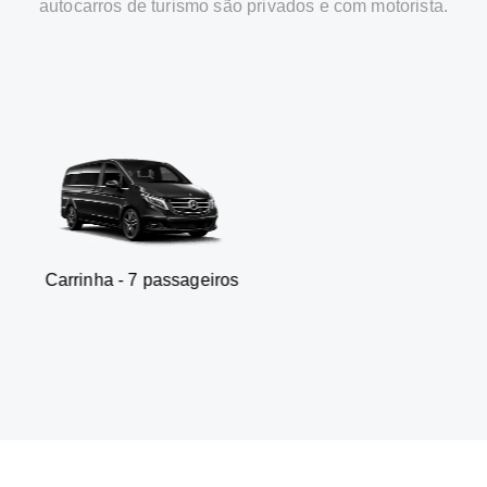
autocarros de turismo são privados e com motorista.
 - 7 passageiros
SUV - 3 