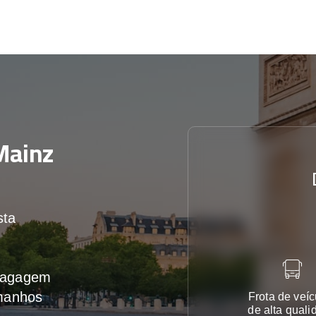
ainz
sta
 bagagem
amanhos
Frota de veíc
de alta quali