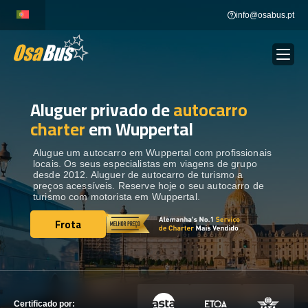
Skip
info@osabus.pt
to
content
Aluguer privado de
autocarro
Show dropdown
ALUGUER DE AUTOCARROS
charter
em Wuppertal
Show dropdown
DESTINOS
Alugue um autocarro em Wuppertal com profissionais
locais. Os seus especialistas em viagens de grupo
desde 2012. Aluguer de autocarro de turismo a
preços acessíveis. Reserve hoje o seu autocarro de
FROTA
turismo com motorista em Wuppertal.
Frota
Frota
ENTRE EM CONTACTO
ENTRE EM CONTACTO
Certificado por: