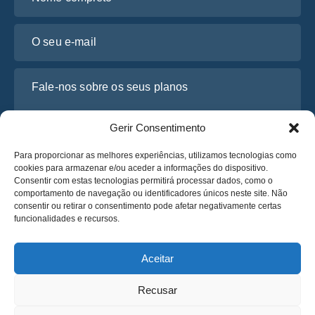
O seu e-mail
Fale-nos sobre os seus planos
Gerir Consentimento
Para proporcionar as melhores experiências, utilizamos tecnologias como
cookies para armazenar e/ou aceder a informações do dispositivo.
Consentir com estas tecnologias permitirá processar dados, como o
comportamento de navegação ou identificadores únicos neste site. Não
consentir ou retirar o consentimento pode afetar negativamente certas
funcionalidades e recursos.
Li e concordo com a
Política de Privacidade
da Osabus
Obtenha um Orçamento
Aceitar
Obtenha um Orçamento
Recusar
Português