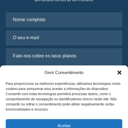
Nome completo
O seu e-mail
Fale-nos sobre os seus planos
Gerir Consentimento
Para proporcionar as melhores experiências, utilizamos tecnologias como
cookies para armazenar e/ou aceder a informações do dispositivo.
Consentir com estas tecnologias permitirá processar dados, como o
comportamento de navegação ou identificadores únicos neste site. Não
consentir ou retirar o consentimento pode afetar negativamente certas
funcionalidades e recursos.
Li e concordo com a
Política de Privacidade
da Osabus
Obtenha um Orçamento
Aceitar
Obtenha um Orçamento