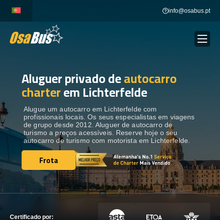
Skip
info@osabus.pt
to
content
Aluguer privado de
autocarro
Show dropdown
ALUGUER DE AUTOCARROS
charter
em Lichterfelde
Show dropdown
DESTINOS
Alugue um autocarro em Lichterfelde com
profissionais locais. Os seus especialistas em viagens
de grupo desde 2012. Aluguer de autocarro de
turismo a preços acessíveis. Reserve hoje o seu
FROTA
autocarro de turismo com motorista em Lichterfelde.
Frota
Frota
ENTRE EM CONTACTO
ENTRE EM CONTACTO
Certificado por: