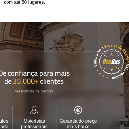
com até 50 lugares.
De confiança para mais
de
35.000+
clientes
Ver histórias de clientes
ulos
Motoristas
Garantia do preço
Apoio ao cl
dade
profissionais
mais baixo
24/7