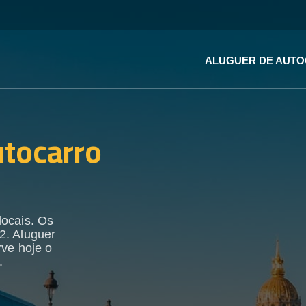
ALUGUER DE AUT
utocarro
locais. Os
2. Aluguer
rve hoje o
.