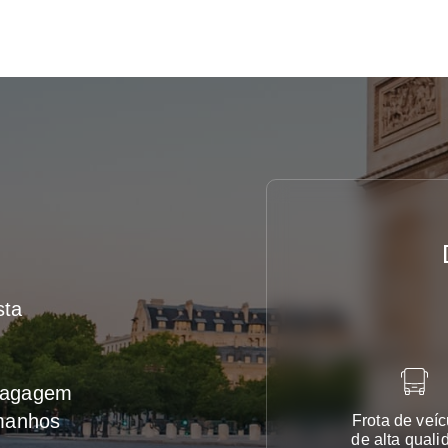
sta
 bagagem
amanhos
Frota de veíc
de alta quali