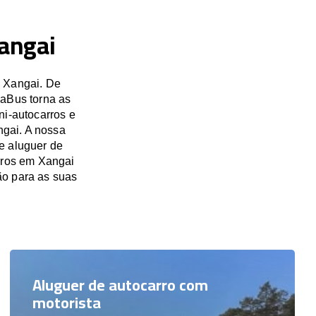
angai
m Xangai. De
saBus torna as
ni-autocarros e
ngai. A nossa
e aluguer de
arros em Xangai
o para as suas
Aluguer de autocarro com
motorista