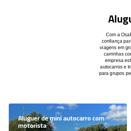
Alug
Com a OsaBu
confiança par
viagens em gru
carrinhas co
empresa est
autocarros e t
para grupos p
Aluguer de mini autocarro com
motorista