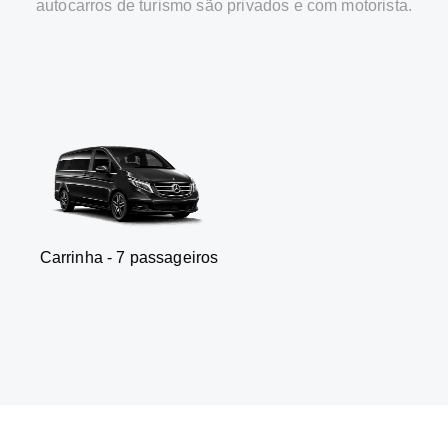
autocarros de turismo são privados e com motorista.
 - 7 passageiros
SUV - 3 p