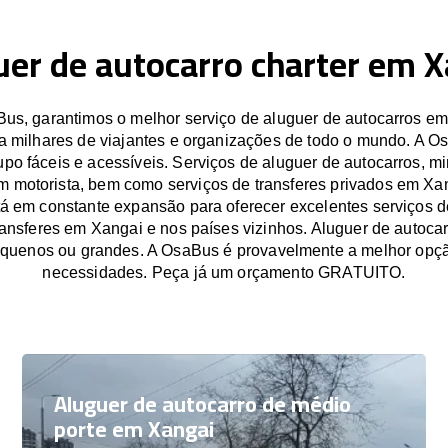
uer de autocarro charter em X
s, garantimos o melhor serviço de aluguer de autocarros e
a milhares de viajantes e organizações de todo o mundo. A O
po fáceis e acessíveis. Serviços de aluguer de autocarros, mi
m motorista, bem como serviços de transferes privados em Xa
á em constante expansão para oferecer excelentes serviços d
ransferes em Xangai e nos países vizinhos. Aluguer de autoc
equenos ou grandes. A OsaBus é provavelmente a melhor opçã
necessidades. Peça já um orçamento GRATUITO.
Aluguer de autocarro de médio
porte em Xangai