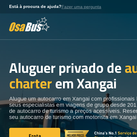
Skip
Está à procura de ajuda?
Fazer uma pergunta
to
content
Aluguer privado de
a
charter
em Xangai
Alugue um autocarro em Xangai com profissionais 
seus especialistas em viagens de grupo desde 201
de autocarro de turismo a preços acessíveis. Rese
seu autocarro de turismo com motorista em Xangai
Frota